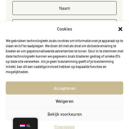
Cookies
We gebruiken technologieën zoals cookies om informatie over je apparaat op te
inschrijven
slaan en/of te raadplegen. We doen dit met als doel om de beste ervaring te
bieden en om gepersonaliseerde advertenties te tonen. Door in te stemmen met
deze technologieën kunnen we gegevens zoals bladeren gedrag of unieke ID's
op deze site verwerken. Als je geen toestemming geeft of je toestemming
intrekt, kan dit een nadelige invloed hebben op bepaalde functies en
mogelijkheden.
Vivre +
Accepteren
Copyright © Vivreplus / Designed by
Omedia
Weigeren
Bekijk voorkeuren
NL
Privacybeleid